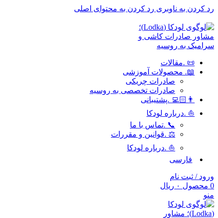
رد کردن به ناوبری
رد کردن به محتوای اصلی
برای طراحی سربرگ به بخش سربرگ ساز بروید...
📜 .مقالات
📖. محصولات آموزشی
صادرات چریکی
صادرات تخصصی به روسیه
👨🏻‍💻 .پشتیبانی
⛵ .درباره لودکا
📞 .تماس با ما
⚖️ .قوانین و مقررات
⛵ .درباره لودکا
فارسی
ورود / ثبت نام
0
محصول
۰
ریال
منو