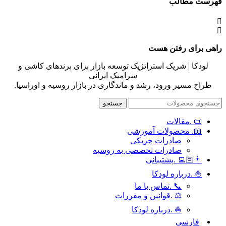
فهرست مطالب
راهی برای رفتن هست
لودکا | شریک استراتژیک توسعه بازار برای برندهای کاشی و
سرامیک ایرانی
طراح مسیر ورود، رشد و ماندگاری در بازار روسیه و اوراسیا.
جستجو
📜 .مقالات
📖. محصولات آموزشی
صادرات چریکی
صادرات تخصصی به روسیه
👨🏻‍💻 .پشتیبانی
⛵ .درباره لودکا
📞 .تماس با ما
⚖️ .قوانین و مقررات
⛵ .درباره لودکا
فارسی