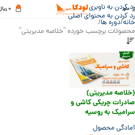
رد کردن به ناوبری
0
منو
۰
ریال
رد کردن به محتوای اصلی
خانه
دوره ها
محصولات برچسب خورده “خلاصه مدیریتی”
(خلاصه مدیریتی)
صادرات چریکی کاشی و
سرامیک به روسیه
آمادگی محصول