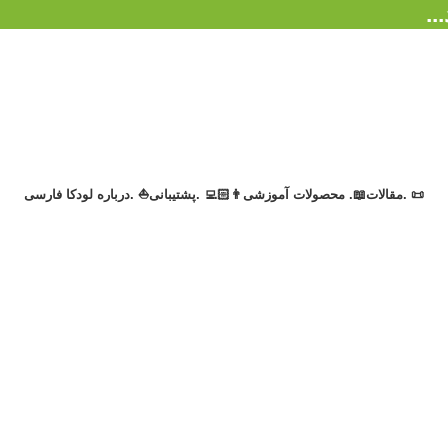
.
📜 .مقالات
📖. محصولات آموزشی
👨🏻‍💻 .پشتیبانی
⛵ .درباره لودکا
فارسی