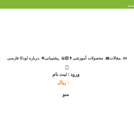
.
📜 .مقالات
📖. محصولات آموزشی
👨🏻‍💻 .پشتیبانی
⛵ .درباره لودکا
فارسی
ورود / ثبت نام
۰
ریال
منو