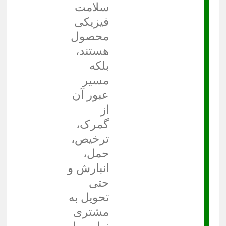
سلامت
فیزیکی
محصول
هستند،
بلکه
مسیر
عبور آن
از
گمرک،
ترخیص،
حمل،
انبارش و
حتی
تحویل به
مشتری