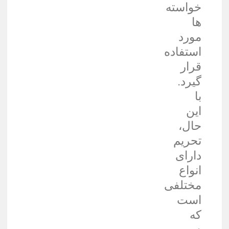
خواسته
ها
مورد
استفاده
قرار
گیرد.
با
این
حال،
تحریم
دارای
انواع
مختلفی
است
که