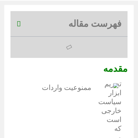
فهرست مقاله
مقدمه
تحریم
ابزار
سیاست
خارجی
است
که
می