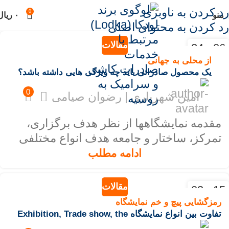
رد کردن به ناوبری
0
منو
۰
ریال
رد کردن به محتوای اصلی
مقالات
06 - 24
اسفند - فور
از محلی به جهانی
یک محصول صادراتی باید چه ویژگی هایی داشته باشد؟
0
امین شهریاری | رضوان صیامی
مقدمه نمایشگاهها از نظر هدف برگزاری،
تمرکز، ساختار و جامعه هدف انواع مختلفی
دارند اما در زبان فارسی اغلب فقط ...
ادامه مطلب
مقالات
15 - 03
بهمن - فور
رمزگشایی پیچ و خم نمایشگاه
تفاوت بین انواع نمایشگاه Exhibition, Trade show, the
exposition, Fair, Summits, Pavilion