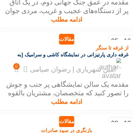
مقدمه در عمق جنگ جهانی دوم، در یک اتاق
پر از دستگاه‌های عجیب و غریب، مردی جوان
با موهای آشفته و چشمانی خسته ب...
ادامه مطلب
مقالات
16 - 05
دی - ژان
از غرفه تا سنگر
غرفه داری پارتیزانی در نمایشگاه کاشی و سرامیک [به
همراه چک لیست]
0
امین شهریاری | رضوان صیامی
مقدمه یک سالن نمایشگاهی پر جنب و جوش
را تصور کنید که متخصصان، مشتریان بالقوه
و رقبا، همه در زیر یک سقف ش...
ادامه مطلب
مقالات
18 - 08
آذر - دسا
بازنگری در سود صادرات