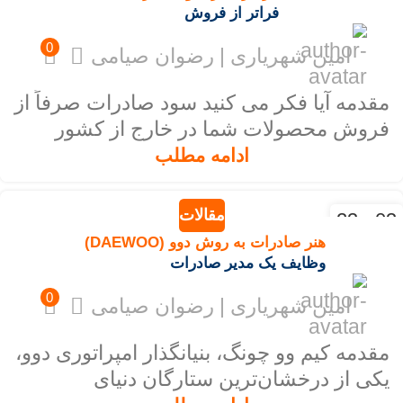
فراتر از فروش
0
امین شهریاری | رضوان صیامی
مقدمه آیا فکر می کنید سود صادرات صرفاً از
فروش محصولات شما در خارج از کشور
است؟ پس دوباره فکر کنید! دنیایی...
ادامه مطلب
مقالات
03 - 23
آذر - نوا
هنر صادرات به روش دوو (DAEWOO)
وظایف یک مدیر صادرات
0
امین شهریاری | رضوان صیامی
مقدمه کیم وو چونگ، بنیانگذار امپراتوری دوو،
یکی از درخشان‌ترین ستارگان دنیای