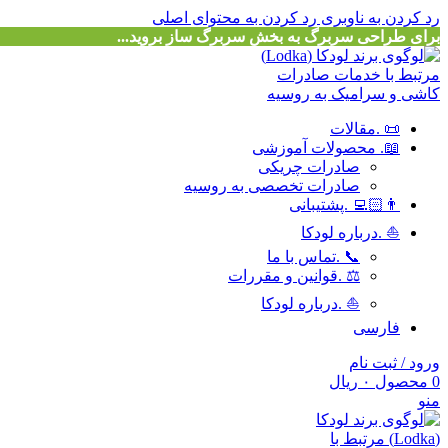
رد کردن به ناوبری
رد کردن به محتوای اصلی
برای طراحی سربرگ به بخش سربرگ ساز بروید...
📜 .مقالات
📖. محصولات آموزشی
صادرات چریکی
صادرات تخصصی به روسیه
👨🏻‍💻 .پشتیبانی
⛵ .درباره لودکا
📞 .تماس با ما
⚖️ .قوانین و مقررات
⛵ .درباره لودکا
فارسی
ورود / ثبت نام
0
محصول
۰
ریال
منو