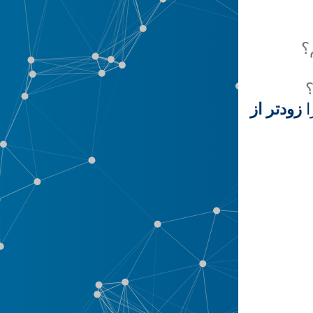
؟
؟
ا
زودتر از