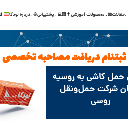
.مقالات
📖. محصولات آموزشی
👨🏻‍💻 .پشتیبانی
⛵ .درباره لودکا
فا
ثبتنام دریافت مصاحبه تخصصی
 حمل کاشی به روسیه
بان شرکت حمل‌ونقل
روسی