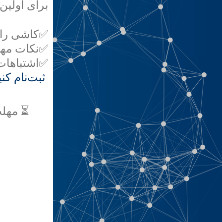
برای اولین
✅کاشی را 
✅نکات مهم
✅اشتباهات 
ثبت‌نام ک
⏳ مهلت ا