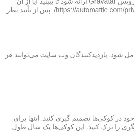
یک رشته ناشناس ایجاد شده از آدرس ایمیل شما (همچنین هش نامیده می‌شود) ممکن است به سرویس Gravatar ارائه شود تا ببینید آیا از آن
استفاده می‌کنید. سیاست حفظ حریم خصوصی خدمات Gravatar در اینجا در دسترس است: https://automattic.com/privacy/. پس از تأیید نظر
ا به وبسایت آپلود کنید، نباید آپلود تصاویر با داده‌های مکان جغرافیایی (EXIF GPS) شامل شود. بازدیدکنندگان وب سایت می‌توانند هر
 در کوکی‌ها تصمیم گیری کنید. اینها برای
یگری را ترک کنید. این کوکی‌ها یک سال طول