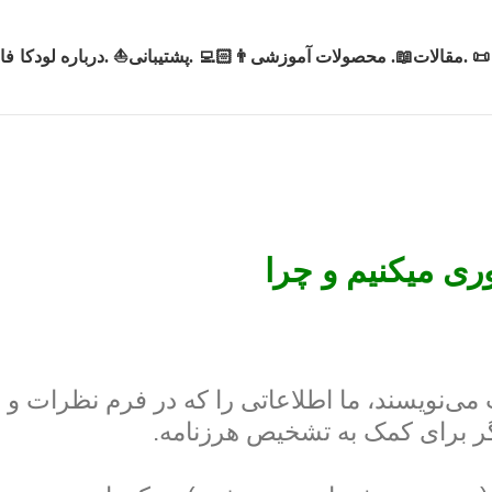
📜 .مقالات
📖. محصولات آموزشی
👨🏻‍💻 .پشتیبانی
⛵ .درباره لودکا
فا
ی میکنیم و چرا
ی‌نویسند، ما اطلاعاتی را که در فرم نظرات و هم